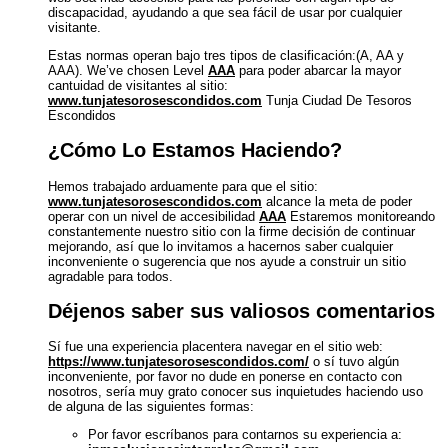
discapacidad, ayudando a que sea fácil de usar por cualquier
visitante.
Estas normas operan bajo tres tipos de clasificación:(A, AA y
AAA). We’ve chosen Level
AAA
para poder abarcar la mayor
cantuidad de visitantes al sitio:
www.tunjatesorosescondidos.com
Tunja Ciudad De Tesoros
Escondidos
¿Cómo Lo Estamos Haciendo?
Hemos trabajado arduamente para que el sitio:
www.tunjatesorosescondidos.com
alcance la meta de poder
operar con un nivel de accesibilidad
AAA
Estaremos monitoreando
constantemente nuestro sitio con la firme decisión de continuar
mejorando, así que lo invitamos a hacernos saber cualquier
inconveniente o sugerencia que nos ayude a construir un sitio
agradable para todos.
Déjenos saber sus valiosos comentarios
Sí fue una experiencia placentera navegar en el sitio web:
https://www.tunjatesorosescondidos.com/
o sí tuvo algún
inconveniente, por favor no dude en ponerse en contacto con
nosotros, sería muy grato conocer sus inquietudes haciendo uso
de alguna de las siguientes formas:
Por favor escríbanos para contarnos su experiencia a: