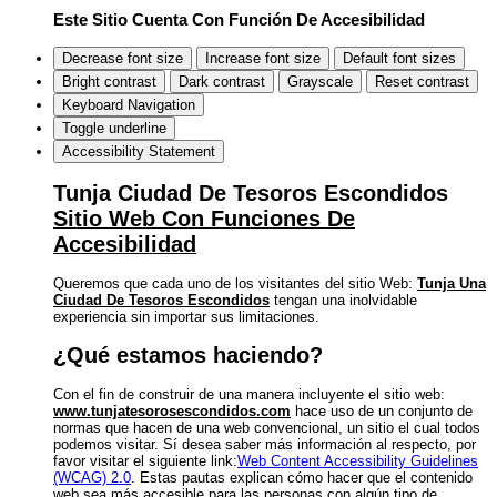
Este Sitio Cuenta Con Función De Accesibilidad
Decrease font size
Increase font size
Default font sizes
Bright contrast
Dark contrast
Grayscale
Reset contrast
Keyboard Navigation
Toggle underline
Accessibility Statement
Tunja Ciudad De Tesoros Escondidos
Sitio Web Con Funciones De
Accesibilidad
Queremos que cada uno de los visitantes del sitio Web:
Tunja Una
Ciudad De Tesoros Escondidos
tengan una inolvidable
experiencia sin importar sus limitaciones.
¿Qué estamos haciendo?
Con el fin de construir de una manera incluyente el sitio web:
www.tunjatesorosescondidos.com
hace uso de un conjunto de
normas que hacen de una web convencional, un sitio el cual todos
podemos visitar. Sí desea saber más información al respecto, por
favor visitar el siguiente link:
Web Content Accessibility Guidelines
(WCAG) 2.0
. Estas pautas explican cómo hacer que el contenido
web sea más accesible para las personas con algún tipo de