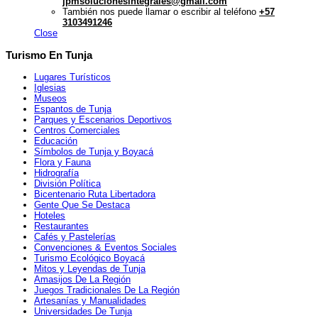
jpmsolucionesintegrales@gmail.com
También nos puede llamar o escribir al teléfono
+57
3103491246
Close
Turismo En Tunja
Lugares Turísticos
Iglesias
Museos
Espantos de Tunja
Parques y Escenarios Deportivos
Centros Comerciales
Educación
Símbolos de Tunja y Boyacá
Flora y Fauna
Hidrografía
División Política
Bicentenario Ruta Libertadora
Gente Que Se Destaca
Hoteles
Restaurantes
Cafés y Pastelerías
Convenciones & Eventos Sociales
Turismo Ecológico Boyacá
Mitos y Leyendas de Tunja
Amasijos De La Región
Juegos Tradicionales De La Región
Artesanías y Manualidades
Universidades De Tunja