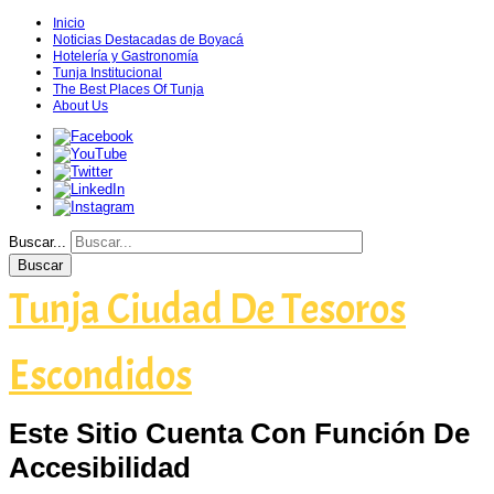
Inicio
Noticias Destacadas de Boyacá
Hotelería y Gastronomía
Tunja Institucional
The Best Places Of Tunja
About Us
Buscar...
Buscar
Tunja Ciudad De Tesoros
Escondidos
Este Sitio Cuenta Con Función De
Accesibilidad