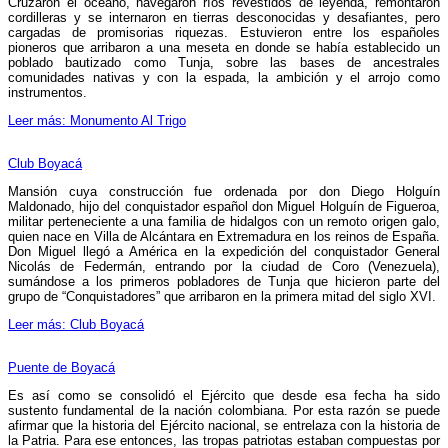
Cruzaron el océano, navegaron ríos revestidos de leyenda, remontaron
cordilleras y se internaron en tierras desconocidas y desafiantes, pero
cargadas de promisorias riquezas. Estuvieron entre los españoles
pioneros que arribaron a una meseta en donde se había establecido un
poblado bautizado como Tunja, sobre las bases de ancestrales
comunidades nativas y con la espada, la ambición y el arrojo como
instrumentos.
Leer más: Monumento Al Trigo
Club Boyacá
Mansión cuya construcción fue ordenada por don Diego Holguín
Maldonado, hijo del conquista­dor español don Miguel Holguín de Figueroa,
militar perteneciente a una familia de hidalgos con un remoto origen galo,
quien nace en Villa de Alcántara en Ex­tremadura en los reinos de España.
Don Miguel llegó a América en la expedición del conquistador General
Nicolás de Federmán, entrando por la ciudad de Coro (Venezuela),
sumándose a los primeros pobladores de Tunja que hicieron parte del
grupo de “Conquistado­res” que arribaron en la primera mitad del siglo XVI.
Leer más: Club Boyacá
Puente de Boyacá
Es así como se consolidó el Ejército que desde esa fecha ha sido
sustento fundamental de la nación colombiana. Por esta razón se puede
afirmar que la historia del Ejército nacional, se entrelaza con la historia de
la Patria.
Para ese entonces, las tropas patriotas estaban compuestas por