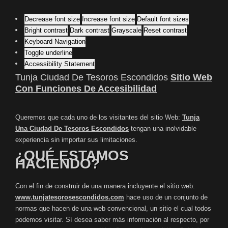
Decrease font size
Increase font size
Default font sizes
Bright contrast
Dark contrast
Grayscale
Reset contrast
Keyboard Navigation
Toggle underline
Accessibility Statement
Tunja Ciudad De Tesoros Escondidos
Sitio Web
Con Funciones De Accesibilidad
Queremos que cada uno de los visitantes del sitio Web:
Tunja
Una Ciudad De Tesoros Escondidos
tengan una inolvidable
experiencia sin importar sus limitaciones.
¿QUÉ ESTAMOS
HACIENDO?
Con el fin de construir de una manera incluyente el sitio web:
www.tunjatesorosescondidos.com
hace uso de un conjunto de
normas que hacen de una web convencional, un sitio el cual todos
podemos visitar. Sí desea saber más información al respecto, por