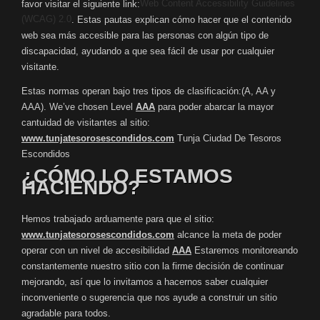
Web Content Accessibility Guidelines
favor visitar el siguiente link:
(WCAG) 2.0
. Estas pautas explican cómo hacer que el contenido
web sea más accesible para las personas con algún tipo de
discapacidad, ayudando a que sea fácil de usar por cualquier
visitante.
Estas normas operan bajo tres tipos de clasificación:(A, AA y
AAA). We’ve chosen Level
AAA
para poder abarcar la mayor
cantuidad de visitantes al sitio:
www.tunjatesorosescondidos.com
Tunja Ciudad De Tesoros
Escondidos
¿CÓMO LO ESTAMOS
HACIENDO?
Hemos trabajado arduamente para que el sitio:
www.tunjatesorosescondidos.com
alcance la meta de poder
operar con un nivel de accesibilidad
AAA
Estaremos monitoreando
constantemente nuestro sitio con la firme decisión de continuar
mejorando, así que lo invitamos a hacernos saber cualquier
inconveniente o sugerencia que nos ayude a construir un sitio
agradable para todos.