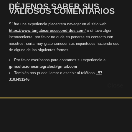
DÉJENOS SABER SUS
VALIOSOS COMENTARIOS
Sí fue una experiencia placentera navegar en el sitio web:
https://www.tunjatesorosescondidos.com/
o sí tuvo algún
inconveniente, por favor no dude en ponerse en contacto con
nosotros, sería muy grato conocer sus inquietudes haciendo uso
de alguna de las siguientes formas:
Por favor escríbanos para contarnos su experiencia a:
jpmsolucionesintegrales@gmail.com
También nos puede llamar o escribir al teléfono
+57
3103491246
Close