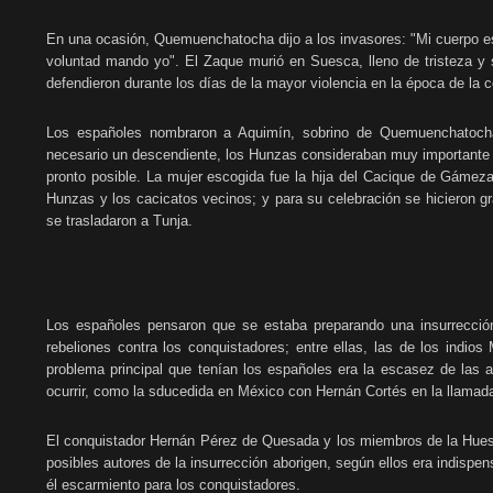
En una ocasión, Quemuenchatocha dijo a los invasores: "Mi cuerpo es
voluntad mando yo". El Zaque murió en Suesca, lleno de tristeza y 
defendieron durante los días de la mayor violencia en la época de la c
Los españoles nombraron a Aquimín, sobrino de Quemuenchatoch
necesario un descendiente, los Hunzas consideraban muy importante b
pronto posible. La mujer escogida fue la hija del Cacique de Gámeza
Hunzas y los cacicatos vecinos; y para su celebración se hicieron g
se trasladaron a Tunja.
Los españoles pensaron que se estaba preparando una insurrecci
rebeliones contra los conquistadores; entre ellas, las de los indi
problema principal que tenían los españoles era la escasez de las a
ocurrir, como la sducedida en México con Hernán Cortés en la llamada
El conquistador Hernán Pérez de Quesada y los miembros de la Hueste
posibles autores de la insurrección aborigen, según ellos era indispen
él escarmiento para los conquistadores.