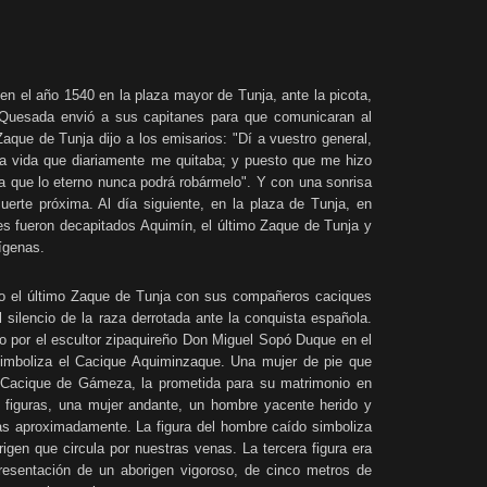
n el año 1540 en la plaza mayor de Tunja, ante la picota,
e Quesada envió a sus capitanes para que comunicaran al
Zaque de Tunja dijo a los emisarios: "Dí a vuestro general,
na vida que diariamente me quitaba; y puesto que me hizo
 ya que lo eterno nunca podrá robármelo". Y con una sonrisa
muerte próxima. Al día siguiente, en la plaza de Tunja, en
es fueron decapitados Aquimín, el último Zaque de Tunja y
ígenas.
ado el último Zaque de Tunja con sus compañeros caciques
l silencio de la raza derrotada ante la conquista española.
o por el escultor zipaquireño Don Miguel Sopó Duque en el
simboliza el Cacique Aquiminzaque. Una mujer de pie que
el Cacique de Gámeza, la prometida para su matrimonio en
 figuras, una mujer andante, un hombre yacente herido y
as aproximadamente. La figura del hombre caído simboliza
igen que circula por nuestras venas. La tercera figura era
presentación de un aborigen vigoroso, de cinco metros de