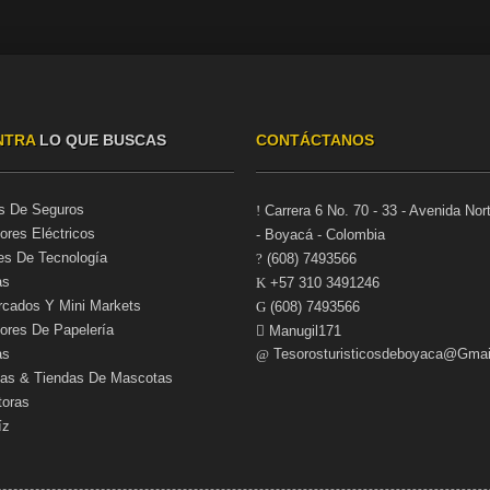
NTRA
LO QUE BUSCAS
CONTÁCTANOS
s De Seguros
Carrera 6 No. 70 - 33 - Avenida Nor
dores Eléctricos
- Boyacá - Colombia
s De Tecnología
(608) 7493566
as
+57 310 3491246
cados Y Mini Markets
(608) 7493566
dores De Papelería
Manugil171
as
Tesorosturisticosdeboyaca@gma
rias & Tiendas De Mascotas
toras
íz