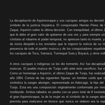
La decapitación de Aquiminzaque y sus caciques amigos se decretó e
símbolo de la justicia hispánica. El conquistador Hernán Pérez d
Zaque, Aquimín sobre la última decisión. Con tranquilidad, el último 
que le debo el gran valor de quitarme de una vez y para siempre u
cristiano al robarme el poder temporal, no apresure tanto la muerte,
de ironía despidió a los enviados que le trajeron la noticia de su 
presencia de todo el pueblo muisca y de los conquistadores español
los caciques de Toca, Samacá, Turmequé Suta y Boyacá, y otros ind
A otros caciques e indígenas se les dio tormento. Así fue decapit
muiscas. El pueblo muisca de Tunja calló ante este sacrificio; fue e
Como un homenaje a Aquimín, el último Zaque de Tunja, fue realizad
año 1964. Consta de las siguientes figuras: un hombre caído que 
simboliza la sangre aborigen, representada en Adeizagá, la hija d
Tunja. Esta era una composición originalmente conformada por tres
moribundo. Ambos tallados en piedra con un peso total de 8 tonelad
el gran Aquiminzaque, la de la mujer es el símbolo de la sangre abor
prevista para realizarse en bronce que nunca se elaboro era la re