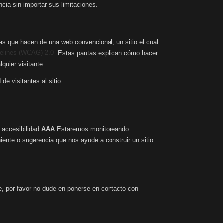
cia sin importar sus limitaciones.
s que hacen de una web convencional, un sitio el cual
delines (WCAG) 2.0
. Estas pautas explican cómo hacer
quier visitante.
e visitantes al sitio:
 accesibilidad
AAA
Estaremos monitoreando
iente o sugerencia que nos ayude a construir un sitio
e, por favor no dude en ponerse en contacto con