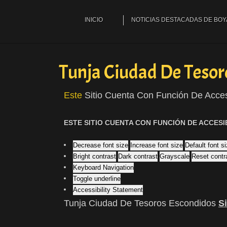
INICIO
NOTICIAS DESTACADAS DE BO
Tunja Ciudad De Tesor
Este
Sitio Cuenta Con Función De Acces
ESTE SITIO CUENTA CON FUNCIÓN DE ACCESI
Decrease font size
Increase font size
Default font s
Bright contrast
Dark contrast
Grayscale
Reset contr
Keyboard Navigation
Toggle underline
Accessibility Statement
Tunja Ciudad De Tesoros Escondidos
S