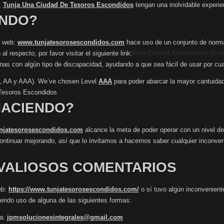
:
Tunja Una Ciudad De Tesoros Escondidos
tengan una inolvidable experien
ENDO?
io web:
www.tunjatesorosescondidos.com
hace uso de un conjunto de norma
Web Content Accessibility Gui
 respecto, por favor visitar el siguiente link:
as con algún tipo de discapacidad, ayudando a que sea fácil de usar por cual
(A, AA y AAA). We’ve chosen Level
AAA
para poder abarcar la mayor cantuidad d
Tesoros Escondidos
HACIENDO?
njatesorosescondidos.com
alcance la meta de poder operar con un nivel de
continuar mejorando, así que lo invitamos a hacernos saber cualquier inconven
VALIOSOS COMENTARIOS
eb:
https://www.tunjatesorosescondidos.com/
o sí tuvo algún inconvenient
iendo uso de alguna de las siguientes formas:
 a:
jpmsolucionesintegrales@gmail.com