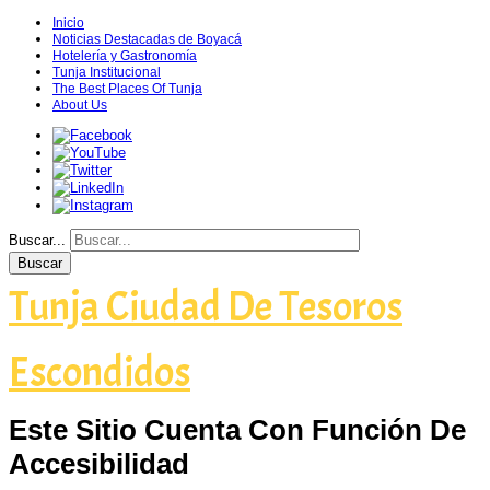
Inicio
Noticias Destacadas de Boyacá
Hotelería y Gastronomía
Tunja Institucional
The Best Places Of Tunja
About Us
Buscar...
Buscar
Tunja Ciudad De Tesoros
Escondidos
Este Sitio Cuenta Con Función De
Accesibilidad