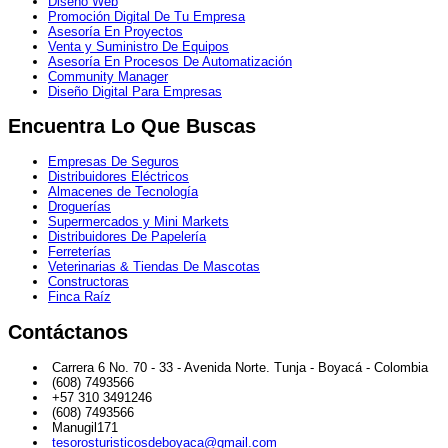
Diseño Web
Promoción Digital De Tu Empresa
Asesoría En Proyectos
Venta y Suministro De Equipos
Asesoría En Procesos De Automatización
Community Manager
Diseño Digital Para Empresas
Encuentra Lo Que Buscas
Empresas De Seguros
Distribuidores Eléctricos
Almacenes de Tecnología
Droguerías
Supermercados y Mini Markets
Distribuidores De Papelería
Ferreterías
Veterinarias & Tiendas De Mascotas
Constructoras
Finca Raíz
Contáctanos
Carrera 6 No. 70 - 33 - Avenida Norte. Tunja - Boyacá - Colombia
(608) 7493566
+57 310 3491246
(608) 7493566
Manugil171
tesorosturisticosdeboyaca@gmail.com