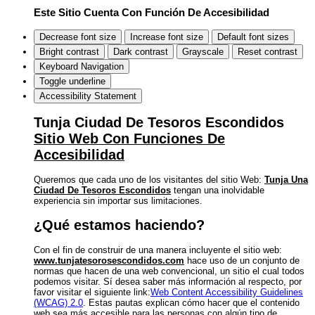
Este Sitio Cuenta Con Función De Accesibilidad
Decrease font size
Increase font size
Default font sizes
Bright contrast
Dark contrast
Grayscale
Reset contrast
Keyboard Navigation
Toggle underline
Accessibility Statement
Tunja Ciudad De Tesoros Escondidos
Sitio Web Con Funciones De
Accesibilidad
Queremos que cada uno de los visitantes del sitio Web:
Tunja Una
Ciudad De Tesoros Escondidos
tengan una inolvidable
experiencia sin importar sus limitaciones.
¿Qué estamos haciendo?
Con el fin de construir de una manera incluyente el sitio web:
www.tunjatesorosescondidos.com
hace uso de un conjunto de
normas que hacen de una web convencional, un sitio el cual todos
podemos visitar. Sí desea saber más información al respecto, por
favor visitar el siguiente link:
Web Content Accessibility Guidelines
(WCAG) 2.0
. Estas pautas explican cómo hacer que el contenido
web sea más accesible para las personas con algún tipo de