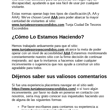
discapacidad, ayudando a que sea fácil de usar por cualquier
visitante.
Estas normas operan bajo tres tipos de clasificación:(A, AA y
AAA). We’ve chosen Level
AAA
para poder abarcar la mayor
cantuidad de visitantes al sitio:
www.tunjatesorosescondidos.com
Tunja Ciudad De Tesoros
Escondidos
¿Cómo Lo Estamos Haciendo?
Hemos trabajado arduamente para que el sitio:
www.tunjatesorosescondidos.com
alcance la meta de poder
operar con un nivel de accesibilidad
AAA
Estaremos monitoreando
constantemente nuestro sitio con la firme decisión de continuar
mejorando, así que lo invitamos a hacernos saber cualquier
inconveniente o sugerencia que nos ayude a construir un sitio
agradable para todos.
Déjenos saber sus valiosos comentarios
Sí fue una experiencia placentera navegar en el sitio web:
https://www.tunjatesorosescondidos.com/
o sí tuvo algún
inconveniente, por favor no dude en ponerse en contacto con
nosotros, sería muy grato conocer sus inquietudes haciendo uso
de alguna de las siguientes formas:
Por favor escríbanos para contarnos su experiencia a: