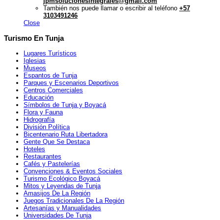
jpmsolucionesintegrales@gmail.com
También nos puede llamar o escribir al teléfono
+57
3103491246
Close
Turismo En Tunja
Lugares Turísticos
Iglesias
Museos
Espantos de Tunja
Parques y Escenarios Deportivos
Centros Comerciales
Educación
Símbolos de Tunja y Boyacá
Flora y Fauna
Hidrografía
División Política
Bicentenario Ruta Libertadora
Gente Que Se Destaca
Hoteles
Restaurantes
Cafés y Pastelerías
Convenciones & Eventos Sociales
Turismo Ecológico Boyacá
Mitos y Leyendas de Tunja
Amasijos De La Región
Juegos Tradicionales De La Región
Artesanías y Manualidades
Universidades De Tunja