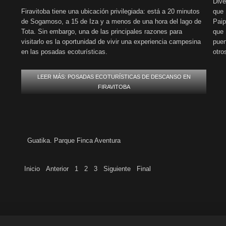
Dive
Firavitoba tiene una ubicación privilegiada: está a 20 minutos
que 
de Sogamoso, a 15 de Iza y a menos de una hora del lago de
Paip
Tota. Sin embargo, una de las principales razones para
que 
visitarlo es la oportunidad de vivir una experiencia campesina
puen
en las posadas ecoturísticas.
otro
LEER MÁS: POSADAS ECOTURÍSTICAS DE DESCANSO EN
FIRAVITOBA
Guatika. Parque Finca Aventura
Inicio
Anterior
1
2
3
Siguiente
Final