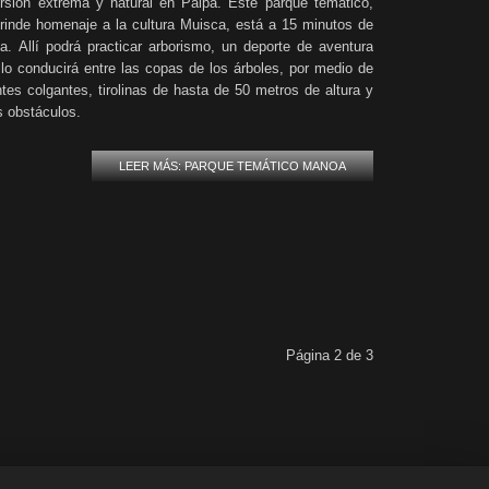
rsión extrema y natural en Paipa. Este parque temático,
rinde homenaje a la cultura Muisca, está a 15 minutos de
a. Allí podrá practicar arborismo, un deporte de aventura
lo conducirá entre las copas de los árboles, por medio de
tes colgantes, tirolinas de hasta de 50 metros de altura y
s obstáculos.
LEER MÁS: PARQUE TEMÁTICO MANOA
Página 2 de 3