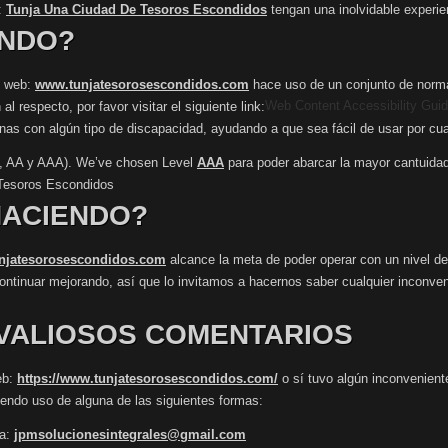
:
Tunja Una Ciudad De Tesoros Escondidos
tengan una inolvidable experien
ENDO?
io web:
www.tunjatesorosescondidos.com
hace uso de un conjunto de norma
Web Content Accessibility Gui
 respecto, por favor visitar el siguiente link:
as con algún tipo de discapacidad, ayudando a que sea fácil de usar por cual
(A, AA y AAA). We’ve chosen Level
AAA
para poder abarcar la mayor cantuidad d
Tesoros Escondidos
HACIENDO?
njatesorosescondidos.com
alcance la meta de poder operar con un nivel de
continuar mejorando, así que lo invitamos a hacernos saber cualquier inconven
VALIOSOS COMENTARIOS
eb:
https://www.tunjatesorosescondidos.com/
o sí tuvo algún inconvenient
iendo uso de alguna de las siguientes formas:
 a:
jpmsolucionesintegrales@gmail.com