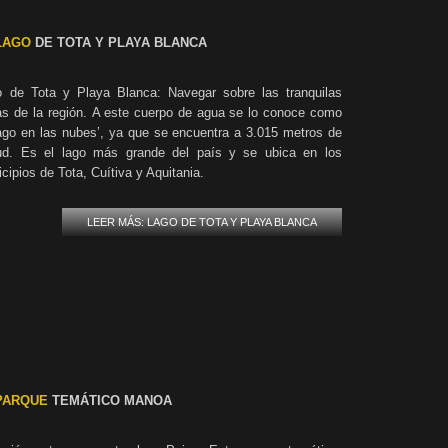
LAGO
DE TOTA Y PLAYA BLANCA
o de Tota y Playa Blanca: Navegar sobre las tranquilas
s de la región. A este cuerpo de agua se lo conoce como
lago en las nubes’, ya que se encuentra a 3.015 metros de
itud. Es el lago más grande del país y se ubica en los
cipios de Tota, Cuítiva y Aquitania.
LEER MÁS: LAGO DE TOTA Y PLAYA BLANCA
PARQUE
TEMÁTICO MANOA