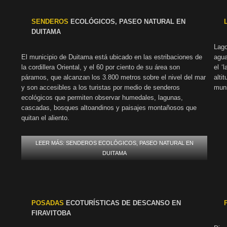
SENDEROS
ECOLÓGICOS, PASEO NATURAL EN
DUITAMA
Lag
El municipio de Duitama está ubicado en las estribaciones de
agua
la cordillera Oriental, y el 60 por ciento de su área son
el ‘
páramos, que alcanzan los 3.800 metros sobre el nivel del mar
alt
y son accesibles a los turistas por medio de senderos
muni
ecológicos que permiten observar humedales, lagunas,
cascadas, bosques altoandinos y paisajes montañosos que
quitan el aliento.
LEER MÁS: SENDEROS ECOLÓGICOS, PASEO NATURAL EN
DUITAMA
POSADAS
ECOTURÍSTICAS DE DESCANSO EN
FIRAVITOBA