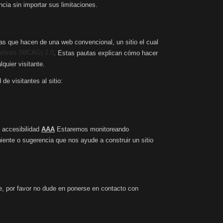
cia sin importar sus limitaciones.
s que hacen de una web convencional, un sitio el cual
delines (WCAG) 2.0
. Estas pautas explican cómo hacer
quier visitante.
e visitantes al sitio:
 accesibilidad
AAA
Estaremos monitoreando
iente o sugerencia que nos ayude a construir un sitio
e, por favor no dude en ponerse en contacto con