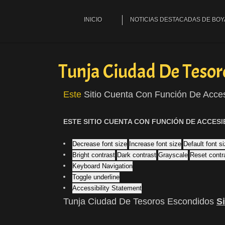
INICIO
NOTICIAS DESTACADAS DE BO
Tunja Ciudad De Tesor
Este
Sitio Cuenta Con Función De Acces
ESTE SITIO CUENTA CON FUNCIÓN DE ACCESI
Decrease font size
Increase font size
Default font s
Bright contrast
Dark contrast
Grayscale
Reset contr
Keyboard Navigation
Toggle underline
Accessibility Statement
Tunja Ciudad De Tesoros Escondidos
S