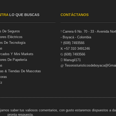
NTRA
LO QUE BUSCAS
CONTÁCTANOS
s De Seguros
Carrera 6 No. 70 - 33 - Avenida Nor
dores Eléctricos
- Boyacá - Colombia
s De Tecnología
(608) 7493566
as
+57 310 3491246
cados Y Mini Markets
(608) 7493566
dores De Papelería
Manugil171
as
Tesorosturisticosdeboyaca@gma
rias & Tiendas De Mascotas
toras
íz
jarnos saber tus valiosos comentarios, con gusto estaremos dispuestos a da
pronta respuesta.