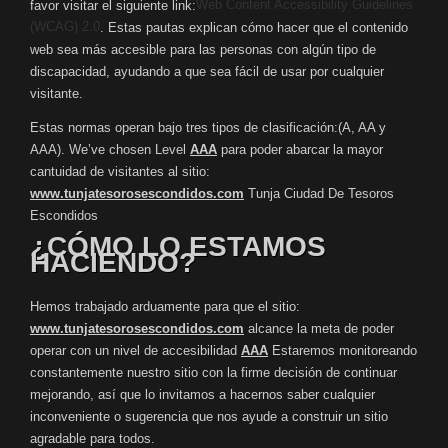
Web Content Accessibility Guidelines
favor visitar el siguiente link:
(WCAG) 2.0
. Estas pautas explican cómo hacer que el contenido
web sea más accesible para las personas con algún tipo de
discapacidad, ayudando a que sea fácil de usar por cualquier
visitante.
Estas normas operan bajo tres tipos de clasificación:(A, AA y
AAA). We’ve chosen Level
AAA
para poder abarcar la mayor
cantuidad de visitantes al sitio:
www.tunjatesorosescondidos.com
Tunja Ciudad De Tesoros
Escondidos
¿CÓMO LO ESTAMOS
HACIENDO?
Hemos trabajado arduamente para que el sitio:
www.tunjatesorosescondidos.com
alcance la meta de poder
operar con un nivel de accesibilidad
AAA
Estaremos monitoreando
constantemente nuestro sitio con la firme decisión de continuar
mejorando, así que lo invitamos a hacernos saber cualquier
inconveniente o sugerencia que nos ayude a construir un sitio
agradable para todos.