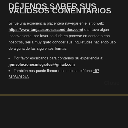
DÉJENOS SABER SUS
VALIOSOS COMENTARIOS
Sí fue una experiencia placentera navegar en el sitio web:
https://www.tunjatesorosescondidos.com/
o sí tuvo algún
inconveniente, por favor no dude en ponerse en contacto con
nosotros, sería muy grato conocer sus inquietudes haciendo uso
de alguna de las siguientes formas:
Por favor escríbanos para contarnos su experiencia a:
jpmsolucionesintegrales@gmail.com
También nos puede llamar o escribir al teléfono
+57
3103491246
Close