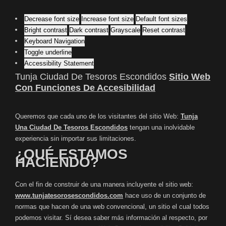
Decrease font size
Increase font size
Default font sizes
Bright contrast
Dark contrast
Grayscale
Reset contrast
Keyboard Navigation
Toggle underline
Accessibility Statement
Tunja Ciudad De Tesoros Escondidos
Sitio Web
Con Funciones De Accesibilidad
Queremos que cada uno de los visitantes del sitio Web:
Tunja
Una Ciudad De Tesoros Escondidos
tengan una inolvidable
experiencia sin importar sus limitaciones.
¿QUÉ ESTAMOS
HACIENDO?
Con el fin de construir de una manera incluyente el sitio web:
www.tunjatesorosescondidos.com
hace uso de un conjunto de
normas que hacen de una web convencional, un sitio el cual todos
podemos visitar. Sí desea saber más información al respecto, por