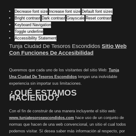
Decrease font size
Increase font size
Default font sizes
Bright contrast
Dark contrast
Grayscale
Reset contrast
Keyboard Navigation
Toggle underline
Accessibility Statement
Tunja Ciudad De Tesoros Escondidos
Sitio Web
Con Funciones De Accesibilidad
Queremos que cada uno de los visitantes del sitio Web:
Tunja
Una Ciudad De Tesoros Escondidos
tengan una inolvidable
experiencia sin importar sus limitaciones.
¿QUÉ ESTAMOS
HACIENDO?
Con el fin de construir de una manera incluyente el sitio web:
www.tunjatesorosescondidos.com
hace uso de un conjunto de
normas que hacen de una web convencional, un sitio el cual todos
podemos visitar. Sí desea saber más información al respecto, por