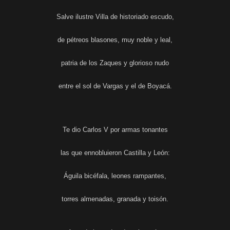
Salve ilustre Villa de historiado escudo,
de pétreos blasones, muy noble y leal,
patria de los Zaques y glorioso nudo
entre el sol de Vargas y el de Boyacá.
Te dio Carlos V por armas tonantes
las que ennobluieron Castilla y León:
Águila bicéfala, leones rampantes,
torres almenadas, granada y toisón.