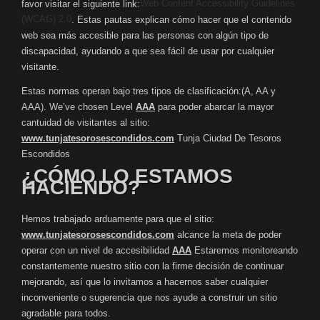
Web Content Accessibility Guidelines
favor visitar el siguiente link:
(WCAG) 2.0
. Estas pautas explican cómo hacer que el contenido
web sea más accesible para las personas con algún tipo de
discapacidad, ayudando a que sea fácil de usar por cualquier
visitante.
Estas normas operan bajo tres tipos de clasificación:(A, AA y
AAA). We’ve chosen Level
AAA
para poder abarcar la mayor
cantuidad de visitantes al sitio:
www.tunjatesorosescondidos.com
Tunja Ciudad De Tesoros
Escondidos
¿CÓMO LO ESTAMOS
HACIENDO?
Hemos trabajado arduamente para que el sitio:
www.tunjatesorosescondidos.com
alcance la meta de poder
operar con un nivel de accesibilidad
AAA
Estaremos monitoreando
constantemente nuestro sitio con la firme decisión de continuar
mejorando, así que lo invitamos a hacernos saber cualquier
inconveniente o sugerencia que nos ayude a construir un sitio
agradable para todos.