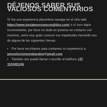
DÉJENOS SABER SUS
VALIOSOS COMENTARIOS
Sí fue una experiencia placentera navegar en el sitio web:
https://www.tunjatesorosescondidos.com/
o sí tuvo algún
inconveniente, por favor no dude en ponerse en contacto con
nosotros, sería muy grato conocer sus inquietudes haciendo uso
de alguna de las siguientes formas:
Por favor escríbanos para contarnos su experiencia a:
jpmsolucionesintegrales@gmail.com
También nos puede llamar o escribir al teléfono
+57
3103491246
Close