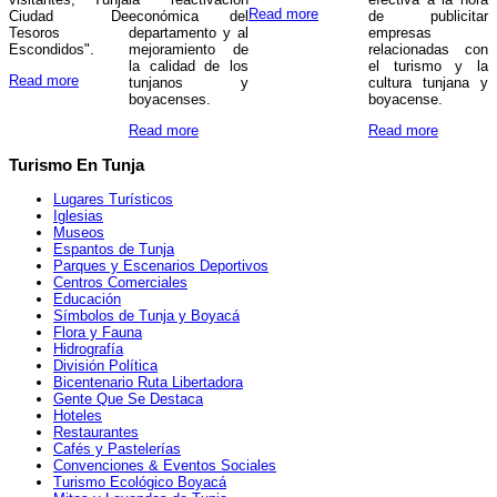
Read more
Ciudad De
económica del
de publicitar
Tesoros
departamento y al
empresas
Escondidos".
mejoramiento de
relacionadas con
la calidad de los
el turismo y la
Read more
tunjanos y
cultura tunjana y
boyacenses.
boyacense.
Read more
Read more
Turismo En Tunja
Lugares Turísticos
Iglesias
Museos
Espantos de Tunja
Parques y Escenarios Deportivos
Centros Comerciales
Educación
Símbolos de Tunja y Boyacá
Flora y Fauna
Hidrografía
División Política
Bicentenario Ruta Libertadora
Gente Que Se Destaca
Hoteles
Restaurantes
Cafés y Pastelerías
Convenciones & Eventos Sociales
Turismo Ecológico Boyacá