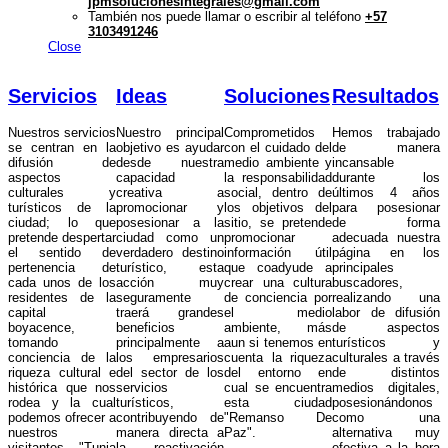
jpmsolucionesintegrales@gmail.com
También nos puede llamar o escribir al teléfono
+57
3103491246
Close
Servicios
Ideas
Soluciones
Resultados
Nuestros servicios
Nuestro principal
Comprometidos
Hemos trabajado
se centran en la
objetivo es ayudar
con el cuidado del
de manera
difusión de
desde nuestra
medio ambiente y
incansable
aspectos
capacidad
la responsabilidad
durante los
culturales y
creativa a
social, dentro de
últimos 4 años
turísticos de la
promocionar y
los objetivos del
para posesionar
ciudad; lo que
posesionar a la
sitio, se pretende
de forma
pretende despertar
ciudad como un
promocionar
adecuada nuestra
el sentido de
verdadero destino
información útil
página en los
pertenencia de
turístico, esta
que coadyude a
principales
cada unos de los
acción muy
crear una cultura
buscadores,
residentes de la
seguramente
de conciencia por
realizando una
capital
traerá grandes
el medio
labor de difusión
boyacence,
beneficios
ambiente, más
de aspectos
tomando
principalmente a
aun si tenemos en
turísticos y
conciencia de la
los empresarios
cuenta la riqueza
culturales a través
riqueza cultural e
del sector de los
del entorno en
de distintos
histórica que nos
servicios
cual se encuentra
medios digitales,
rodea y la cual
turísticos,
esta ciudad
posesionándonos
podemos ofrecer a
contribuyendo de
"Remanso De
como una
nuestros
manera directa a
Paz".
alternativa muy
visitantes, "Tunja
la reactivación
efectiva a la hora