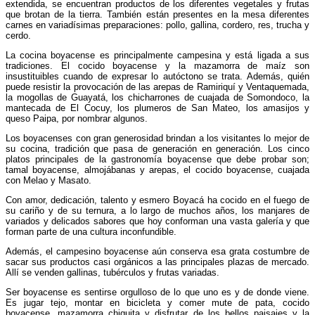
extendida, se encuentran productos de los diferentes vegetales y frutas
que brotan de la tierra. También están presentes en la mesa diferentes
carnes en variadísimas preparaciones: pollo, gallina, cordero, res, trucha y
cerdo.
La cocina boyacense es principalmente campesina y está ligada a sus
tradiciones. El cocido boyacense y la mazamorra de maíz son
insustituibles cuando de expresar lo autóctono se trata. Además, quién
puede resistir la provocación de las arepas de Ramiriquí y Ventaquemada,
la mogollas de Guayatá, los chicharrones de cuajada de Somondoco, la
mantecada de El Cocuy, los plumeros de San Mateo, los amasijos y
queso Paipa, por nombrar algunos.
Los boyacenses con gran generosidad brindan a los visitantes lo mejor de
su cocina, tradición que pasa de generación en generación. Los cinco
platos principales de la gastronomía boyacense que debe probar son;
tamal boyacense, almojábanas y arepas, el cocido boyacense, cuajada
con Melao y Masato.
Con amor, dedicación, talento y esmero Boyacá ha cocido en el fuego de
su cariño y de su ternura, a lo largo de muchos años, los manjares de
variados y delicados sabores que hoy conforman una vasta galería y que
forman parte de una cultura inconfundible.
Además, el campesino boyacense aún conserva esa grata costumbre de
sacar sus productos casi orgánicos a las principales plazas de mercado.
Allí se venden gallinas, tubérculos y frutas variadas.
Ser boyacense es sentirse orgulloso de lo que uno es y de donde viene.
Es jugar tejo, montar en bicicleta y comer mute de pata, cocido
boyacense, mazamorra chiquita y disfrutar de los bellos paisajes y la