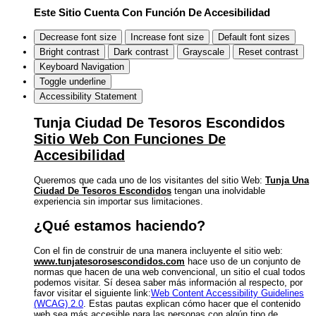
Este Sitio Cuenta Con Función De Accesibilidad
Decrease font size
Increase font size
Default font sizes
Bright contrast
Dark contrast
Grayscale
Reset contrast
Keyboard Navigation
Toggle underline
Accessibility Statement
Tunja Ciudad De Tesoros Escondidos
Sitio Web Con Funciones De
Accesibilidad
Queremos que cada uno de los visitantes del sitio Web:
Tunja Una
Ciudad De Tesoros Escondidos
tengan una inolvidable
experiencia sin importar sus limitaciones.
¿Qué estamos haciendo?
Con el fin de construir de una manera incluyente el sitio web:
www.tunjatesorosescondidos.com
hace uso de un conjunto de
normas que hacen de una web convencional, un sitio el cual todos
podemos visitar. Sí desea saber más información al respecto, por
favor visitar el siguiente link:
Web Content Accessibility Guidelines
(WCAG) 2.0
. Estas pautas explican cómo hacer que el contenido
web sea más accesible para las personas con algún tipo de