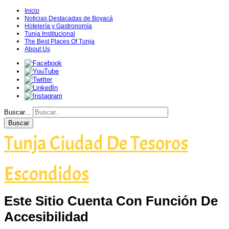
Inicio
Noticias Destacadas de Boyacá
Hotelería y Gastronomía
Tunja Institucional
The Best Places Of Tunja
About Us
Buscar...
Buscar
Tunja Ciudad De Tesoros
Escondidos
Este Sitio Cuenta Con Función De
Accesibilidad