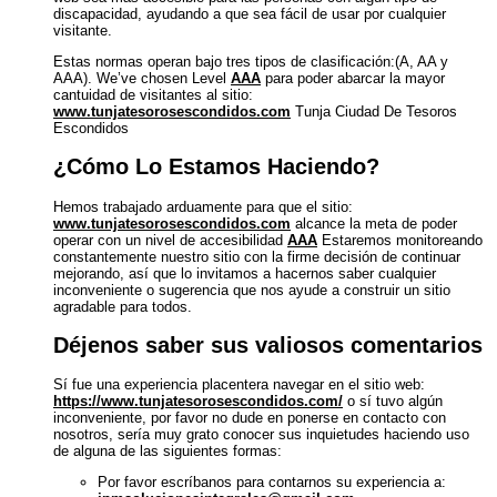
discapacidad, ayudando a que sea fácil de usar por cualquier
visitante.
Estas normas operan bajo tres tipos de clasificación:(A, AA y
AAA). We’ve chosen Level
AAA
para poder abarcar la mayor
cantuidad de visitantes al sitio:
www.tunjatesorosescondidos.com
Tunja Ciudad De Tesoros
Escondidos
¿Cómo Lo Estamos Haciendo?
Hemos trabajado arduamente para que el sitio:
www.tunjatesorosescondidos.com
alcance la meta de poder
operar con un nivel de accesibilidad
AAA
Estaremos monitoreando
constantemente nuestro sitio con la firme decisión de continuar
mejorando, así que lo invitamos a hacernos saber cualquier
inconveniente o sugerencia que nos ayude a construir un sitio
agradable para todos.
Déjenos saber sus valiosos comentarios
Sí fue una experiencia placentera navegar en el sitio web:
https://www.tunjatesorosescondidos.com/
o sí tuvo algún
inconveniente, por favor no dude en ponerse en contacto con
nosotros, sería muy grato conocer sus inquietudes haciendo uso
de alguna de las siguientes formas:
Por favor escríbanos para contarnos su experiencia a: