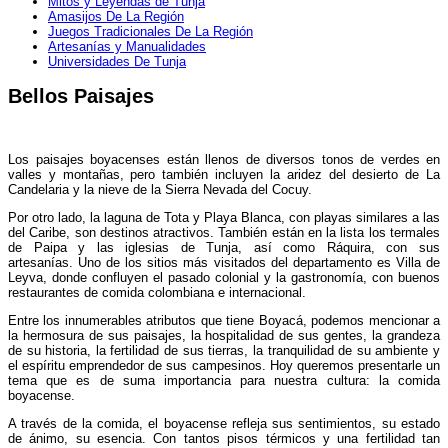
Mitos y Leyendas de Tunja
Amasijos De La Región
Juegos Tradicionales De La Región
Artesanías y Manualidades
Universidades De Tunja
Bellos Paisajes
Los paisajes boyacenses están llenos de diversos tonos de verdes en
valles y montañas, pero también incluyen la aridez del desierto de La
Candelaria y la nieve de la Sierra Nevada del Cocuy.
Por otro lado, la laguna de Tota y Playa Blanca, con playas similares a las
del Caribe, son destinos atractivos. También están en la lista los termales
de Paipa y las iglesias de Tunja, así como Ráquira, con sus
artesanías. Uno de los sitios más visitados del departamento es Villa de
Leyva, donde confluyen el pasado colonial y la gastronomía, con buenos
restaurantes de comida colombiana e internacional.
Entre los innumerables atributos que tiene Boyacá, podemos mencionar a
la hermosura de sus paisajes, la hospitalidad de sus gentes, la grandeza
de su historia, la fertilidad de sus tierras, la tranquilidad de su ambiente y
el espíritu emprendedor de sus campesinos. Hoy queremos presentarle un
tema que es de suma importancia para nuestra cultura: la comida
boyacense.
A través de la comida, el boyacense refleja sus sentimientos, su estado
de ánimo, su esencia. Con tantos pisos térmicos y una fertilidad tan