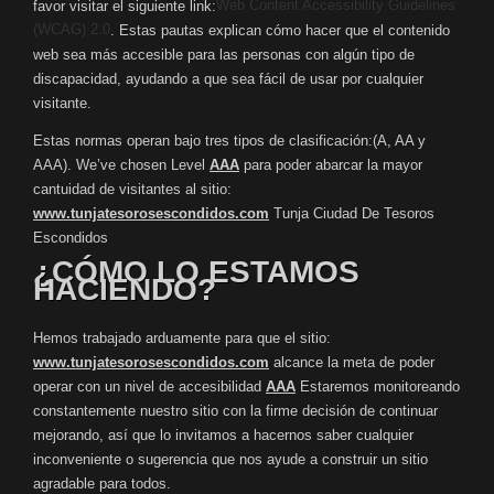
Web Content Accessibility Guidelines
favor visitar el siguiente link:
(WCAG) 2.0
. Estas pautas explican cómo hacer que el contenido
web sea más accesible para las personas con algún tipo de
discapacidad, ayudando a que sea fácil de usar por cualquier
visitante.
Estas normas operan bajo tres tipos de clasificación:(A, AA y
AAA). We’ve chosen Level
AAA
para poder abarcar la mayor
cantuidad de visitantes al sitio:
www.tunjatesorosescondidos.com
Tunja Ciudad De Tesoros
Escondidos
¿CÓMO LO ESTAMOS
HACIENDO?
Hemos trabajado arduamente para que el sitio:
www.tunjatesorosescondidos.com
alcance la meta de poder
operar con un nivel de accesibilidad
AAA
Estaremos monitoreando
constantemente nuestro sitio con la firme decisión de continuar
mejorando, así que lo invitamos a hacernos saber cualquier
inconveniente o sugerencia que nos ayude a construir un sitio
agradable para todos.