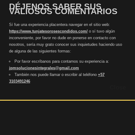
DÉJENOS SABER SUS
VALIOSOS COMENTARIOS
Sí fue una experiencia placentera navegar en el sitio web:
https://www.tunjatesorosescondidos.com/
o sí tuvo algún
inconveniente, por favor no dude en ponerse en contacto con
nosotros, sería muy grato conocer sus inquietudes haciendo uso
de alguna de las siguientes formas:
Por favor escríbanos para contarnos su experiencia a:
jpmsolucionesintegrales@gmail.com
También nos puede llamar o escribir al teléfono
+57
3103491246
Close