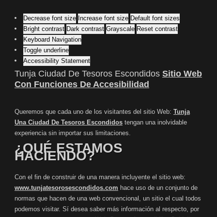
Decrease font size
Increase font size
Default font sizes
Bright contrast
Dark contrast
Grayscale
Reset contrast
Keyboard Navigation
Toggle underline
Accessibility Statement
Tunja Ciudad De Tesoros Escondidos
Sitio Web
Con Funciones De Accesibilidad
Queremos que cada uno de los visitantes del sitio Web:
Tunja
Una Ciudad De Tesoros Escondidos
tengan una inolvidable
experiencia sin importar sus limitaciones.
¿QUÉ ESTAMOS
HACIENDO?
Con el fin de construir de una manera incluyente el sitio web:
www.tunjatesorosescondidos.com
hace uso de un conjunto de
normas que hacen de una web convencional, un sitio el cual todos
podemos visitar. Sí desea saber más información al respecto, por