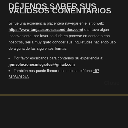
DÉJENOS SABER SUS
VALIOSOS COMENTARIOS
Sí fue una experiencia placentera navegar en el sitio web:
https://www.tunjatesorosescondidos.com/
o sí tuvo algún
inconveniente, por favor no dude en ponerse en contacto con
nosotros, sería muy grato conocer sus inquietudes haciendo uso
de alguna de las siguientes formas:
Por favor escríbanos para contarnos su experiencia a:
jpmsolucionesintegrales@gmail.com
También nos puede llamar o escribir al teléfono
+57
3103491246
Close