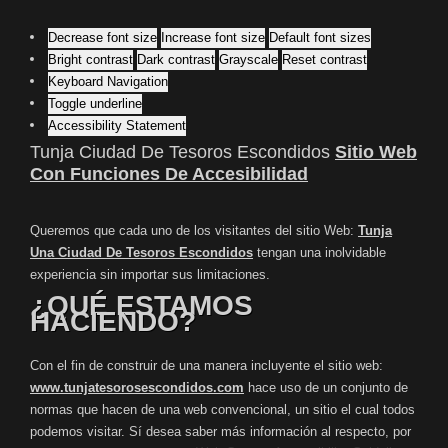
Decrease font size
Increase font size
Default font sizes
Bright contrast
Dark contrast
Grayscale
Reset contrast
Keyboard Navigation
Toggle underline
Accessibility Statement
Tunja Ciudad De Tesoros Escondidos
Sitio Web
Con Funciones De Accesibilidad
Queremos que cada uno de los visitantes del sitio Web:
Tunja
Una Ciudad De Tesoros Escondidos
tengan una inolvidable
experiencia sin importar sus limitaciones.
¿QUÉ ESTAMOS
HACIENDO?
Con el fin de construir de una manera incluyente el sitio web:
www.tunjatesorosescondidos.com
hace uso de un conjunto de
normas que hacen de una web convencional, un sitio el cual todos
podemos visitar. Sí desea saber más información al respecto, por