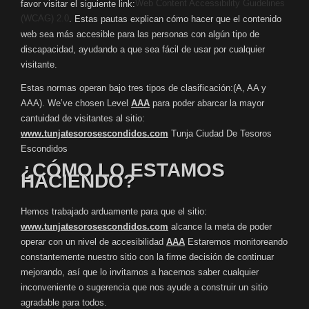
Web Content Accessibility Guidelines
favor visitar el siguiente link:
(WCAG) 2.0
. Estas pautas explican cómo hacer que el contenido
web sea más accesible para las personas con algún tipo de
discapacidad, ayudando a que sea fácil de usar por cualquier
visitante.
Estas normas operan bajo tres tipos de clasificación:(A, AA y
AAA). We’ve chosen Level
AAA
para poder abarcar la mayor
cantuidad de visitantes al sitio:
www.tunjatesorosescondidos.com
Tunja Ciudad De Tesoros
Escondidos
¿CÓMO LO ESTAMOS
HACIENDO?
Hemos trabajado arduamente para que el sitio:
www.tunjatesorosescondidos.com
alcance la meta de poder
operar con un nivel de accesibilidad
AAA
Estaremos monitoreando
constantemente nuestro sitio con la firme decisión de continuar
mejorando, así que lo invitamos a hacernos saber cualquier
inconveniente o sugerencia que nos ayude a construir un sitio
agradable para todos.